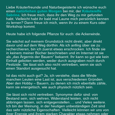
Liebe Kräuterfreunde und Naturbegeisterte ich wünsche euch
einen
natürlichen guten Morgen
bei mir, der
Kräuterelfe
Sabrina
. Ich freue mich, dass ihr den Weg zu mir gefunden
habt. Vielleicht habt ihr bald mal Laune mich persönlich kennen
zu lernen? Dann freue ich mich, wenn ihr zu einem Kurs oder
Workshop kommt.
Heute habe ich folgende Pflanze für euch: die Ackerwinde.
Sie wächst auf meinem Grundstück nicht direkt, aber direkt
davor und auf dem Weg dorthin. Als ich anfing über sie zu
recherchieren, bin ich zuerst etwas erschrocken. Ich finde sie
in keinem meiner Bücher beschrieben und im Internet ist sie
als „das Ärgernis der Bauern“ bekannt. Ihr kann so gut wie kein
Einhalt geboten werden, weder durch ausgraben noch durch
Pestizide. Sie lässt sich also nicht vertreiben, wenn sie sich
einen Standort ausgesucht hat.
Ist das nicht auch gut? Ja, ich verstehe, dass die Winde
manchen Leuten eine Last ist, aus verschiedenen Gründen.
Aber den Hobby – Bauern, zu denen ich mich ebenfalls zähle,
kann sie energetisch, wie auch physisch nützlich sein.
Sie lässt sich nicht vertreiben. Synonyme dafür sind: von
Bestand sein, sich wehren, Widerstand leisten, sich nicht
abbringen lassen, sich entgegenstellen…. und Vieles weitere.
Ich bin der Meinung, in der heutigen unbeständigen Zeit sind
das sehr nützliche Eigenschaften. Vielleicht können wir uns von
ihrer Energie und ihrem starken Charakter etwas nehmen oder