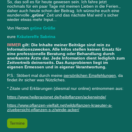
So, das soll es für heute gewesen sein. Ich fahre jetzt
nochmals für ein paar Tage mit meinen Lieben in die Ferien.,
daher auch heute schon der Beitrag. Ich wünsche euch eine
wundervolle „
grüne
“ Zeit und das nächste Mal wird´s sicher
wieder etwas mehr Input...
Von Herzen
grüne Grüße
eure
Kräuterelfe Sabrina
IMMER
gilt: Die Inhalte meiner Beiträge sind rein zu
Informationszwecken. Alle Infos stellen keinen Ersatz für
eine professionelle Beratung oder Behandlung durch
anerkannte Ärzte dar. Jede Information dient lediglich zum
Zeitvertreib deinerseits. Das Ausprobieren liegt im
eigenen Ermessen und in eigener Verantwortung.
P.S.: Stöbert mal durch meine
persönlichen Empfehlungen
, da
findet ihr sicher was Nützliches.
* Zitate und Erklärungen (diesmal nur online) entnommen aus:
https://www.heilpraxisnet.de/heilpflanzen/ackerwinde/
https://www.pflanzen-vielfalt.net/wildpflanzen-kraeuter-a-
z/uebersicht-pflanzen-s-z/winde-acker/
Termine