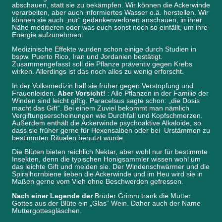
abschauen, statt sie zu bekämpfen. Wir können die Ackerwinde
verarbeiten, aber auch informiertes Wasser o.ä. herstellen. Wir
können sie auch „nur“ gedankenverloren anschauen, in ihrer
Nähe meditieren oder was euch sonst noch so einfällt, um ihre
Energie aufzunehmen.
Medizinische Effekte wurden schon einige durch Studien in
bspw. Puerto Rico, Iran und Jordanien bestätigt.
Zusammengefasst soll die Pflanze präventiv gegen Krebs
wirken. Allerdings ist das noch alles zu wenig erforscht.
In der Volksmedizin half sie früher gegen Verstopfung und
Frauenleiden.
Aber Vorsicht!
: Alle Pflanzen in der Familie der
Winden sind leicht giftig. Paracelsus sagte schon: „die Dosis
macht das Gift“. Bei einem Zuviel bekommt man nämlich
Vergiftungserscheinungen wie Durchfall und Kopfschmerzen.
Außerdem enthält die Ackerwinde psychoaktive Alkaloide, so
dass sie früher gerne für Hexensalben oder bei Urstämmen zu
bestimmten Ritualen benutzt wurde.
Die Blüten bieten reichlich Nektar, aber wohl nur für bestimmte
Insekten, denn die typischen Honigsammler wissen wohl um
das leichte Gift und meiden sie. Der Windenschwärmer und die
Spiralhornbiene lieben die Ackerwinde und im Heu wird sie in
Maßen gerne vom Vieh ohne Beschwerden gefressen.
Nach einer Legende der
Brüder Grimm trank die Mutter
Gottes aus der Blüte ein „Glas“ Wein. Daher auch der Name
Muttergottesgläschen.