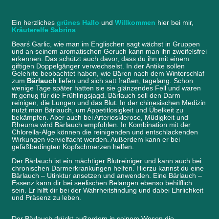
Ein herzliches
grünes Hallo
und
Willkommen
hier bei mir,
Kräuterelfe Sabrina
.
Bearś Garlic, wie man im Englischen sagt wächst in Gruppen
und an seinem aromatischen Geruch kann man ihn zweifelsfrei
erkennen. Das schützt auch davor, dass du ihn mit einem
giftigen Doppelgänger verwechselst. In der Antike sollen
Gelehrte beobachtet haben, wie Bären nach dem Winterschlaf
zum
Bärlauch
liefen und sich satt fraßen, tagelang. Schon
wenige Tage später hatten sie sie glänzendes Fell und waren
fit genug für die Frühlingsjagd. Bärlauch soll den Darm
reinigen, die Lungen und das Blut. In der chinesischen Medizin
nutzt man Bärlauch, um Appetitlosigkeit und Übelkeit zu
bekämpfen. Aber auch bei Arteriosklerose, Müdigkeit und
Rheuma wird Bärlauch empfohlen. In Kombination mit der
Chlorella-Alge können die reinigenden und entschlackenden
Wirkungen vervielfacht werden. Außerdem kann er bei
gefäßbedingten Kopfschmerzen helfen.
Der Bärlauch ist ein mächtiger Blutreiniger und kann auch bei
chronischen Darmerkrankungen helfen. Hierzu kannst du eine
Bärlauch – Utinktur ansetzen und anwenden. Eine Bärlauch –
Essenz kann dir bei seelischen Belangen ebenso behilflich
sein. Er hilft dir bei der Wahrheitsfindung und dabei Ehrlichkeit
und Präsenz zu leben.
Der Bärlauch drückt außerdem in seinem Wesen die