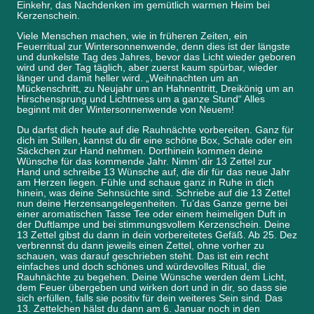
Einkehr, das Nachdenken im gemütlich warmen Heim bei
Kerzenschein.
Viele Menschen machen, wie in früheren Zeiten, ein
Feuerritual zur Wintersonnenwende, denn dies ist der längste
und dunkelste Tag des Jahres, bevor das Licht wieder geboren
wird und der Tag täglich, aber zuerst kaum spürbar, wieder
länger und damit heller wird. „Weihnachten um an
Mückenschritt, zu Neujahr um an Hahnentritt, Dreikönig um an
Hirschensprung und Lichtmess um a ganze Stund“ Alles
beginnt mit der Wintersonnenwende von Neuem!
Du darfst dich heute auf die Rauhnächte vorbereiten. Ganz für
dich im Stillen, kannst du dir eine schöne Box, Schale oder ein
Säckchen zur Hand nehmen. Dorthinein kommen deine
Wünsche für das kommende Jahr. Nimm’ dir 13 Zettel zur
Hand und schreibe 13 Wünsche auf, die dir für das neue Jahr
am Herzen liegen. Fühle und schaue ganz in Ruhe in dich
hinein, was deine Sehnsüchte sind. Schriebe auf die 13 Zettel
nun deine Herzensangelegenheiten. Tu’das Ganze gerne bei
einer aromatischen Tasse Tee oder einem heimeligen Duft in
der Duftlampe und bei stimmungsvollem Kerzenschein. Deine
13 Zettel gibst du dann in dein vorbereitetes Gefäß. Ab 25. Dez
verbrennst du dann jeweils einen Zettel, ohne vorher zu
schauen, was darauf geschrieben steht. Das ist ein recht
einfaches und doch schönes und würdevolles Ritual, die
Rauhnächte zu begehen. Deine Wünsche werden dem Licht,
dem Feuer übergeben und wirken dort und in dir, so dass sie
sich erfüllen, falls sie positiv für dein weiteres Sein sind. Das
13. Zettelchen hälst du dann am 6. Januar noch in den