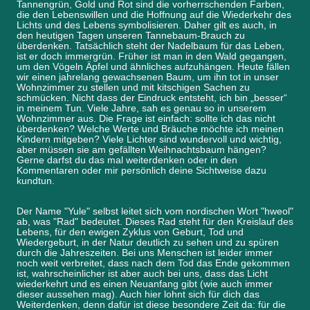
Tannengrün, Gold und Rot sind die vorherrschenden Farben,
die den Lebenswillen und die Hoffnung auf die Wiederkehr des
Lichts und des Lebens symbolisieren. Daher gilt es auch, in
den heutigen Tagen unseren Tannebaum-Brauch zu
überdenken. Tatsächlich steht der Nadelbaum für das Leben,
ist er doch immergrün. Früher ist man in den Wald gegangen,
um den Vögeln Äpfel und ähnliches aufzuhängen. Heute fällen
wir einen jahrelang gewachsenen Baum, um ihn tot in unser
Wohnzimmer zu stellen und mit kitschigen Sachen zu
schmücken. Nicht dass der Eindruck entsteht, ich bin „besser“
in meinem Tun. Viele Jahre, sah es genau so in unserem
Wohnzimmer aus. Die Frage ist einfach: sollte ich das nicht
überdenken? Welche Werte und Bräuche möchte ich meinen
Kindern mitgeben? Viele Lichter sind wundervoll und wichtig,
aber müssen sie am gefällten Weihnachtsbaum hängen?
Gerne darfst du das mal weiterdenken oder in den
Kommentaren oder mir persönlich deine Sichtweise dazu
kundtun.
Der Name "Yule" selbst leitet sich vom nordischen Wort "hweol"
ab, was "Rad" bedeutet. Dieses Rad steht für den Kreislauf des
Lebens, für den ewigen Zyklus von Geburt, Tod und
Wiedergeburt, in der Natur deutlich zu sehen und zu spüren
durch die Jahreszeiten. Bei uns Menschen ist leider immer
noch weit verbreitet, dass nach dem Tod das Ende gekommen
ist, wahrscheinlicher ist aber auch bei uns, dass das Licht
wiederkehrt und es einen Neuanfang gibt (wie auch immer
dieser aussehen mag). Auch hier lohnt sich für dich das
Weiterdenken, denn dafür ist diese besondere Zeit da: für die