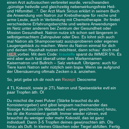
einen Arzt aufzusuchen verbreitet wurde, verschwanden
„günstige heilvolle und gleichzeitig nebenwirkungsfreie Heil-
und Hilfsmittel…“. Der Arzt Mark Sircus erklärt in seinem Buch
die Anwendung von Natron zur Krebstherapie für reiche und
arme Leute, auch in Verbindung mit Chemotherapie. Ihr findet
verschiedene Erfahrungsberichte und weitere Anwendungen
im Netz unter anderem bei Zentrum der Gesundheit oder
Mission Gesundheit. Natron nutze ich schon seit längerem in
selbstgemachtem Zahnpulver oder Deo. Es lohnt sich auch
mal Natron als Shampooersatz auszuprobieren oder eigenes
Laugengebäck zu machen. Wenn du Natron einmal für dich
und deinen Haushalt nutzen möchtest, dann schau´ doch mal
HIER
vorbei. Mit dem Code:
krautelfe
sparst du IMMER 5%. Es
wird aber auch fast überall unter den Markennamen
Kaisernatron und Bullrich – Salz verkauft. Übrigens: auch für
Tiere kann Natron sehr nützlich sein bspw. Wenn sie aufgrund
der Übersäuerung oftmals Zecken o.ä. anziehen.
So, jetzt gebe ich dir noch ein
Rezept
: Deocreme
4 TL Kokosöl, sowie je 2TL Natron und Speisestärke evtl ein
paar Tropfen äth. Öl
Du mischst die zwei Pulver (Stärke brauchst du als
Konsistenzgeber) und gibst langsam nacheinander das
flüssige Kokosöl (im Wasserbad vorher geschmolzen) hinzu,
bis dir die Konsistenz gefällt. Immer wieder rühren, evtl
brauchst du weniger oder mehr Kokosöl, das ist ganz
individuell. Dann 3-5 Tropfen deines gewünschten äth. Öls
hinzu als Duft. In kleines Gläschen oder Tiegel abfüllen. Fertig.