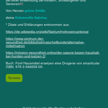
bei einer Anwendung bei Kindern, Schwangeren und
Senioren
!!!
Von Herzen
grüne Grüße
deine
Kräuterelfe Sabrina
* Zitate und Erklärungen entnommen aus:
https://de.wikipedia.org/wiki/Natriumhydrogencarbonat
https://www.zentrum-der-
gesundheit.de/bibliothek/naturheilkunde/alternative-
mittel/natron
https://mission-gesundheit.online/der-saeure-basen-haushalt-
bei-hunden-und-katzen-2/
Buch: Fünf Hausmittel ersetzen eine Drogerie von smarticular
ISBN: 978-3-946658-00-
Termine