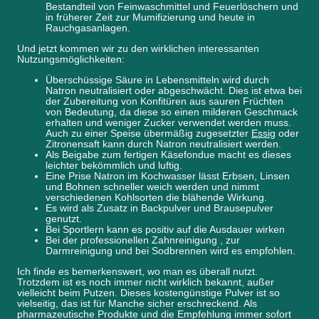
Bestandteil von Feinwaschmittel und Feuerlöschern und
in früherer Zeit zur Mumifizierung und heute in
Rauchgasanlagen.
Und jetzt kommen wir zu den wirklichen interessanten
Nutzungsmöglichkeiten:
Überschüssige Säure in Lebensmitteln wird durch
Natron neutralisiert oder abgeschwächt. Dies ist etwa bei
der Zubereitung von Konfitüren aus sauren Früchten
von Bedeutung, da diese so einen milderen Geschmack
erhalten und weniger Zucker verwendet werden muss.
Auch zu einer Speise übermäßig zugesetzter
Essig
oder
Zitronensaft kann durch Natron neutralisiert werden.
Als Beigabe zum fertigen Käsefondue macht es dieses
leichter bekömmlich und luftig.
Eine Prise Natron im Kochwasser lässt Erbsen, Linsen
und Bohnen schneller weich werden und nimmt
verschiedenen Kohlsorten die blähende Wirkung.
Es wird als Zusatz in Backpulver und Brausepulver
genutzt.
Bei Sportlern kann es positiv auf die Ausdauer wirken
Bei der professionellen Zahnreinigung , zur
Darmreinigung und bei Sodbrennen wird es empfohlen.
Ich finde es bemerkenswert, wo man es überall nutzt.
Trotzdem ist es noch immer nicht wirklich bekannt, außer
vielleicht beim Putzen. Dieses kostengünstige Pulver ist so
vielseitig, das ist für Manche sicher erschreckend. Als
pharmazeutische Produkte und die Empfehlung immer sofort