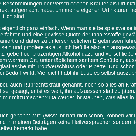
 Beschreibungen der verschiedenen Kräuter als Urtinkt
irekt aufgemacht habe, um meine eigenen Urtinkturen her
lflich sind.
st eigentlich ganz einfach. Wenn man sie beispielsweise i
verfahren und eine gewisse Quote der Inhaltsstoffe gewäh
variiert und daher zu unterschiedlichen Ergebnissen führ
v sein und probiere es aus. Ich befülle also ein ausge
rz, gebe hochprozentigen Alkohol dazu und verschließe
em warmen Ort, unter täglichem sanftem Schütteln, aus
glasflasche mit Tropfverschluss oder Pipette. Und schon 
ei Bedarf wirkt. Vielleicht habt ihr Lust, es selbst auszu
l, auch Ruprechtskraut genannt, noch so alles an Kräfte
sei gesagt, er ist es wert, ihn aufzuessen statt zu jäten.
 mir mitzumachen? Da werdet ihr staunen, was alles in
ch genannt wird (wisst ihr natürlich schon) können wir u
nd in meinen Beiträgen keine Heilversprechen sondern i
selbst bemerkt habe.