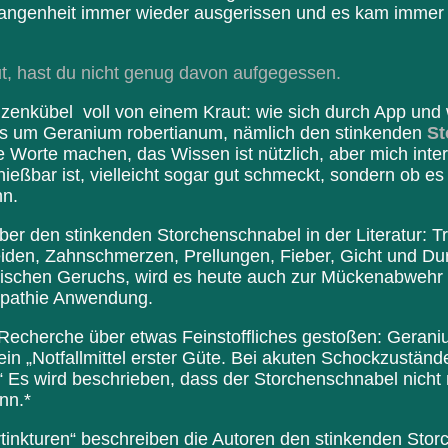
gangenheit immer wieder ausgerissen und es kam immer w
ut, hast du nicht genug davon aufgegessen.
nzenkübel voll von einem Kraut: wie sich durch App und
h es um Geranium robertianum, nämlich den stinkenden
St
le Worte machen, das Wissen ist nützlich, aber mich inte
ießbar ist, vielleicht sogar gut schmeckt, sondern ob es
nn.
er den stinkenden Storchenschnabel in der Literatur: Tra
eiden, Zahnschmerzen, Prellungen, Fieber, Gicht und Dur
tischen Geruchs, wird es heute auch zur Mückenabwehr e
opathie Anwendung.
r Recherche über etwas Feinstoffliches gestoßen: Gerani
in „Notfallmittel erster Güte. Bei akuten Schockzustände
“ Es wird beschrieben, dass der Storchenschnabel nicht
nn.*
rtinkturen“ beschreiben die Autoren den stinkenden Sto