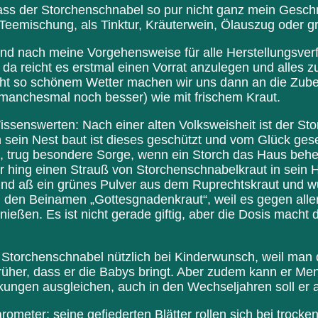
dass der Storchenschnabel so pur nicht ganz mein Gesc
er Teemischung, als Tinktur, Kräuterwein, Ölauszug oder g
nd nach meine Vorgehensweise für alle Herstellungsverf
da reicht es erstmal einen Vorrat anzulegen und alles zu
cht so schönem Wetter machen wir uns dann an die Zube
manchesmal noch besser) wie mit frischem Kraut.
senswerten: Nach einer alten Volksweisheit ist der Sto
sein Nest baut ist dieses geschützt und vom Glück ges
t, trug besondere Sorge, wenn ein Storch das Haus beh
er hing einen Strauß von Storchenschnabelkraut in sein 
 und aß ein grünes Pulver aus dem Ruprechtskraut und w
h den Beinamen „Gottesgnadenkraut“, weil es gegen aller
enießen. Es ist nicht gerade giftig, aber die Dosis macht 
t Storchenschnabel nützlich bei Kinderwunsch, weil man
früher, dass er die Babys bringt. Aber zudem kann er M
kungen ausgleichen, auch in den Wechseljahren soll er 
barometer: seine gefiederten Blätter rollen sich bei tr