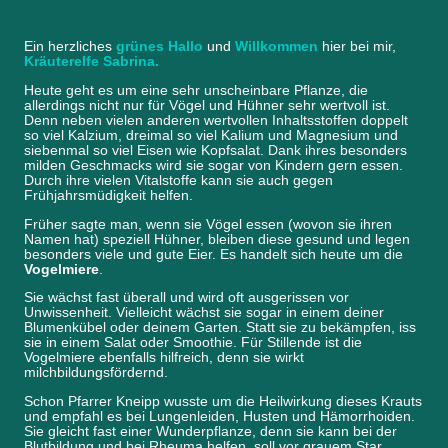
Ein herzliches
grünes Hallo
und
Willkommen
hier bei mir,
Kräuterelfe Sabrina.
Heute geht es um eine sehr unscheinbare Pflanze, die
allerdings nicht nur für Vögel und Hühner sehr wertvoll ist.
Denn neben vielen anderen wertvollen Inhaltsstoffen doppelt
so viel Kalzium, dreimal so viel Kalium und Magnesium und
siebenmal so viel Eisen wie Kopfsalat. Dank ihres besonders
milden Geschmacks wird sie sogar von Kindern gern essen.
Durch ihre vielen Vitalstoffe kann sie auch gegen
Frühjahrsmüdigkeit helfen.
Früher sagte man, wenn sie Vögel essen (wovon sie ihren
Namen hat) speziell Hühner, bleiben diese gesund und legen
besonders viele und gute Eier. Es handelt sich heute um die
Vogelmiere
.
Sie wächst fast überall und wird oft ausgerissen vor
Unwissenheit. Vielleicht wächst sie sogar in einem deiner
Blumenkübel oder deinem Garten. Statt sie zu bekämpfen, iss
sie in einem Salat oder Smoothie. Für Stillende ist die
Vogelmiere ebenfalls hilfreich, denn sie wirkt
milchbildungsfördernd.
Schon Pfarrer Kneipp wusste um die Heilwirkung dieses Krauts
und empfahl es bei Lungenleiden, Husten und Hämorrhoiden.
Sie gleicht fast einer Wunderpflanze, denn sie kann bei der
Blutbildung und bei Rheuma helfen, soll vor grauem Star