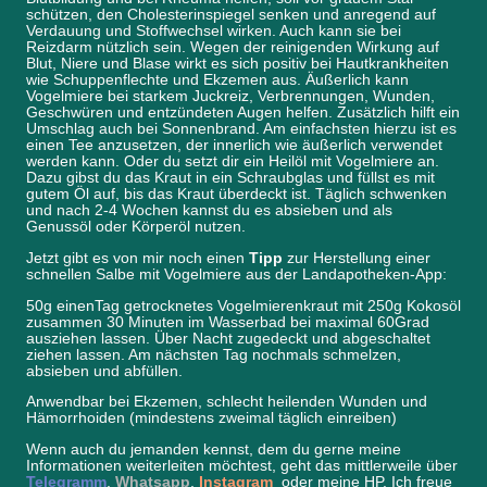
schützen, den Cholesterinspiegel senken und anregend auf
Verdauung und Stoffwechsel wirken. Auch kann sie bei
Reizdarm nützlich sein. Wegen der reinigenden Wirkung auf
Blut, Niere und Blase wirkt es sich positiv bei Hautkrankheiten
wie Schuppenflechte und Ekzemen aus. Äußerlich kann
Vogelmiere bei starkem Juckreiz, Verbrennungen, Wunden,
Geschwüren und entzündeten Augen helfen. Zusätzlich hilft ein
Umschlag auch bei Sonnenbrand. Am einfachsten hierzu ist es
einen Tee anzusetzen, der innerlich wie äußerlich verwendet
werden kann. Oder du setzt dir ein Heilöl mit Vogelmiere an.
Dazu gibst du das Kraut in ein Schraubglas und füllst es mit
gutem Öl auf, bis das Kraut überdeckt ist. Täglich schwenken
und nach 2-4 Wochen kannst du es absieben und als
Genussöl oder Körperöl nutzen.
Jetzt gibt es von mir noch einen
Tipp
zur Herstellung einer
schnellen Salbe mit Vogelmiere aus der Landapotheken-App:
50g einenTag getrocknetes Vogelmierenkraut mit 250g Kokosöl
zusammen 30 Minuten im Wasserbad bei maximal 60Grad
ausziehen lassen. Über Nacht zugedeckt und abgeschaltet
ziehen lassen. Am nächsten Tag nochmals schmelzen,
absieben und abfüllen.
Anwendbar bei Ekzemen, schlecht heilenden Wunden und
Hämorrhoiden (mindestens zweimal täglich einreiben)
Wenn auch du jemanden kennst, dem du gerne meine
Informationen weiterleiten möchtest, geht das mittlerweile über
Telegramm
,
Whatsapp
,
Instagram
oder meine HP. Ich freue